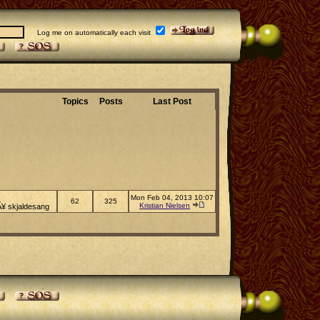
Log me on automatically each visit
Topics
Posts
Last Post
Mon Feb 04, 2013 10:07
62
325
Kristian Nielsen
pÃ¥ skjaldesang