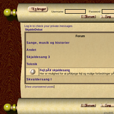
Username:
Password:
Log in to check your private messages
SkjaldeDebat
Forum
Sange, musik og historier
Andet
Skjaldesang 3
Teknik
Fejl pÃ¥ skjaldesang
Her er mulighed for at pÃ¥pege fejl og mulige forbedringer 
Skvaldersang I
[
]
View unanswered posts
p h p B B